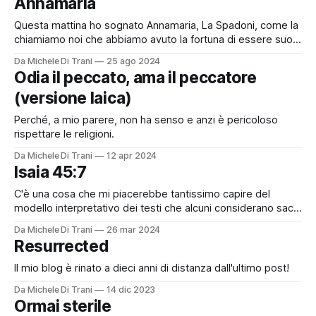
Annamaria
certo. I ricordi cominciano da quando mi
Questa mattina ho sognato Annamaria, La Spadoni, come la
chiamiamo noi che abbiamo avuto la fortuna di essere suoi
alunni. Voglio trascrivere il contenuto del sogno qui di
Da Michele Di Trani
25 ago 2024
seguito, prima di dimenticarlo. Spero che mi perdonerete lo
Odia il peccato, ama il peccatore
stile asciutto e il lessico poco ricercato ma voglio fissare i
(versione laica)
ricordi sfuggenti
Perché, a mio parere, non ha senso e anzi è pericoloso
rispettare le religioni.
Da Michele Di Trani
12 apr 2024
Isaia 45:7
C'è una cosa che mi piacerebbe tantissimo capire del
modello interpretativo dei testi che alcuni considerano sacri.
Prendiamo ad esempio quello citato nel titolo (riporto una
Da Michele Di Trani
26 mar 2024
delle traduzioni, quella della CEI, consapevole che si tratta di
Resurrected
traduzioni e consapevole che ne esistano altre versioni e
altre traduzioni, seppure
Il mio blog è rinato a dieci anni di distanza dall'ultimo post!
Da Michele Di Trani
14 dic 2023
Ormai sterile