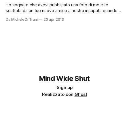
Ho sognato che avevi pubblicato una foto di me e te
scattata da un tuo nuovo amico a nostra insaputa quando
eravamo ancora innamorati l'uno dell'altro. Eravamo a Roma
Da Michele Di Trani
20 apr 2013
o in una qualche capitale europea, seduti su una panchina di
marmo a goderci la sera silenziosa.
Mind Wide Shut
Sign up
Realizzato con
Ghost