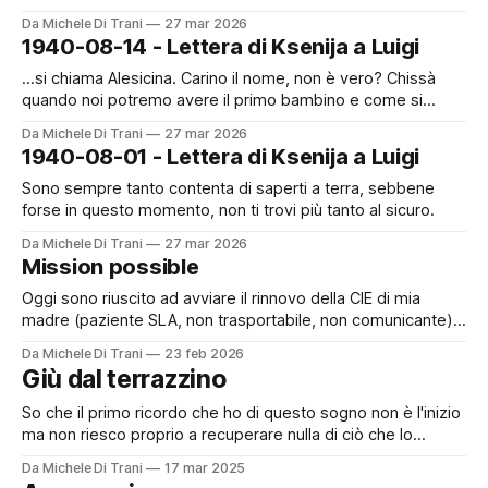
ho poca speranza questa volta, sebbene anche nei giorni
Da Michele Di Trani
27 mar 2026
scorsi i giovedì, venerdì e sabato le tue chiamate mi sono
1940-08-14 - Lettera di Ksenija a Luigi
venute inaspettate. Ma questa volta sarà sul serio, e io
aspetterò
...si chiama Alesicina. Carino il nome, non è vero? Chissà
quando noi potremo avere il primo bambino e come si
chiamerà? Lascerai a me la scelta del nome?
Da Michele Di Trani
27 mar 2026
1940-08-01 - Lettera di Ksenija a Luigi
Sono sempre tanto contenta di saperti a terra, sebbene
forse in questo momento, non ti trovi più tanto al sicuro.
Da Michele Di Trani
27 mar 2026
Mission possible
Oggi sono riuscito ad avviare il rinnovo della CIE di mia
madre (paziente SLA, non trasportabile, non comunicante).
Quando andai ad informarmi presso il municipio, quasi un
Da Michele Di Trani
23 feb 2026
anno fa, gli impiegati dissero che non avevano idea di come
Giù dal terrazzino
si potesse procedere senza che mia madre si presentasse
fisicamente all'
So che il primo ricordo che ho di questo sogno non è l'inizio
ma non riesco proprio a recuperare nulla di ciò che lo
precede. Mi trovo in un centro commerciale piuttosto
Da Michele Di Trani
17 mar 2025
grande, forse sto raggiungendo Paolo, ma non ne sono