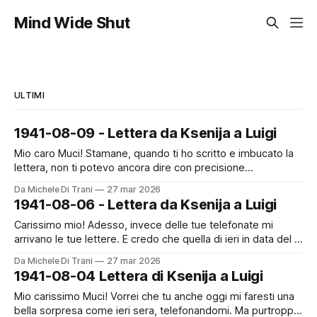
Mind Wide Shut
ULTIMI
1941-08-09 - Lettera da Ksenija a Luigi
Mio caro Muci! Stamane, quando ti ho scritto e imbucato la
lettera, non ti potevo ancora dire con precisione
l'impressione sulla robba trovatasi nelle valigia che non
Da Michele Di Trani
27 mar 2026
potevamo aprire. Ma poco fa - per telefono - ti ho già
1941-08-06 - Lettera da Ksenija a Luigi
potuto ringraziare e laudare per acquisto ben fatto - come
anche dirti
Carissimo mio! Adesso, invece delle tue telefonate mi
arrivano le tue lettere. E credo che quella di ieri in data del 2
VIII sia stata ultima per qualche giorni. Peccato!! Perché a
Da Michele Di Trani
27 mar 2026
me piace ricevere durante la giornata un tuo scritto e di
1941-08-04 Lettera di Ksenija a Luigi
sera essere chiamata al telefono. Mi sembra
Mio carissimo Muci! Vorrei che tu anche oggi mi faresti una
bella sorpresa come ieri sera, telefonandomi. Ma purtroppo